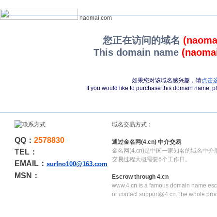
naomai.com
您正在访问的域名
(naoma
This domain name
(naoma
如果您对该域名感兴趣，请
点击
If you would like to purchase this domain name, 
域名交易方式：
QQ：
2578830
通过金名网(4.cn) 中介交易
金名网(4.cn)是中国一家知名的域名中
TEL：
交易过程大概需要5个工作日。
EMAIL：
surfno100@163.com
MSN：
Escrow through 4.cn
www.4.cn is a famous domain name escr
or contact support@4.cn.The whole pro